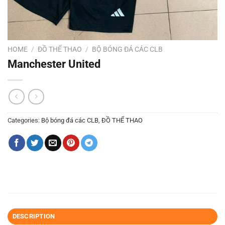
HOME
/
ĐỒ THỂ THAO
/
BỘ BÓNG ĐÁ CÁC CLB
Manchester United
Categories:
Bộ bóng đá các CLB
,
ĐỒ THỂ THAO
DESCRIPTION