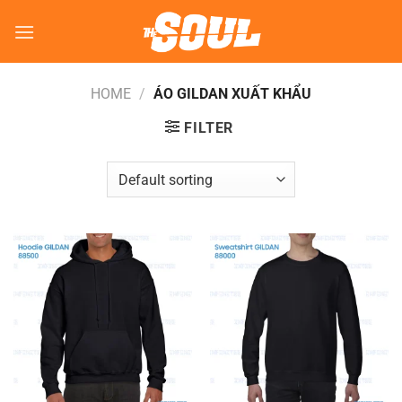
Bỏ
qua
nội
dung
HOME
/
ÁO GILDAN XUẤT KHẨU
FILTER