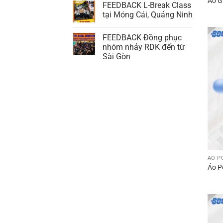
Áo G
FEEDBACK L-Break Class
tại Móng Cái, Quảng Ninh
FEEDBACK Đồng phục
nhóm nhảy RDK đến từ
Sài Gòn
ÁO P
Áo P