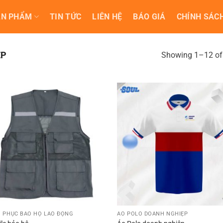
ẢN PHẨM
TIN TỨC
LIÊN HỆ
BÁO GIÁ
CHÍNH SÁCH
ỆP
Showing 1–12 of 
 PHỤC BẢO HỘ LAO ĐỘNG
ÁO POLO DOANH NGHIỆP