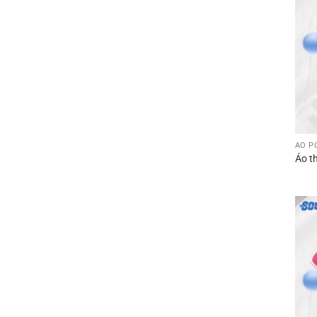
ÁO P
Áo t