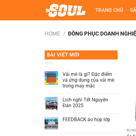
Bỏ
TRANG CHỦ
S
qua
nội
dung
HOME
/
ĐỒNG PHỤC DOANH NGHI
BÀI VIẾT MỚI
Vải mè là gì? Đặc điểm
và ứng dụng của vải mè
trong may mặc
Lịch nghỉ Tết Nguyên
Đán 2025
FEEDBACK áo họp lớp
ĐỒNG