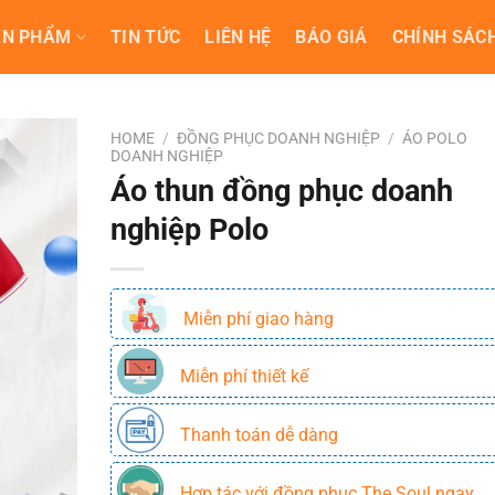
ẢN PHẨM
TIN TỨC
LIÊN HỆ
BÁO GIÁ
CHÍNH SÁCH
HOME
/
ĐỒNG PHỤC DOANH NGHIỆP
/
ÁO POLO
DOANH NGHIỆP
Áo thun đồng phục doanh
nghiệp Polo
Miễn phí giao hàng
Miễn phí thiết kế
Thanh toán dễ dàng
Hợp tác với đồng phục The Soul ngay