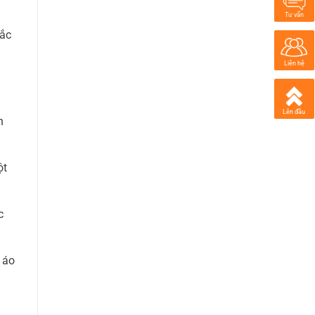
Tư vấn
sắc
Liên hệ
Lên đầu
n
ột
c
 áo