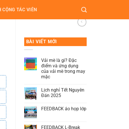
 CỘNG TÁC VIÊN
BÀI VIẾT MỚI
Vải mè là gì? Đặc
điểm và ứng dụng
của vải mè trong may
mặc
Lịch nghỉ Tết Nguyên
Đán 2025
FEEDBACK áo họp lớp
FEEDBACK L-Break