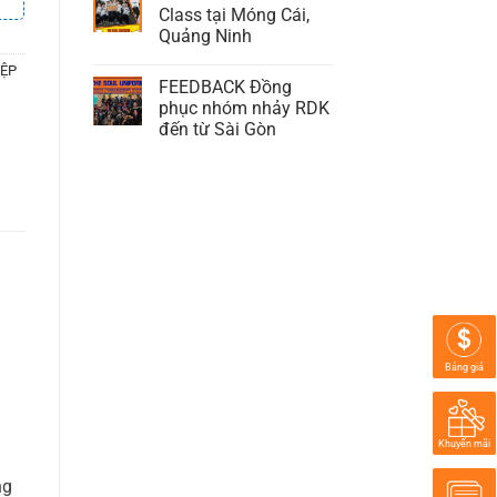
Class tại Móng Cái,
Quảng Ninh
ỆP
FEEDBACK Đồng
phục nhóm nhảy RDK
đến từ Sài Gòn
Bảng giá
Khuyến mãi
ng