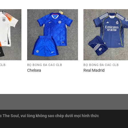
CLB
BỘ BÓNG ĐÁ CÁC CLB
BỘ BÓNG ĐÁ CÁC CLB
Chelsea
Real Madrid
 The Soul, vui lòng không sao chép dưới mọi hình thức