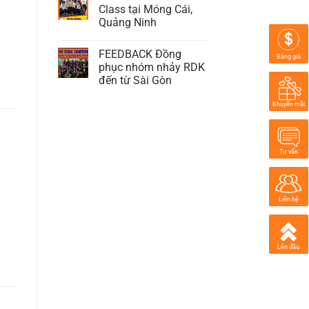
Class tại Móng Cái,
Quảng Ninh
FEEDBACK Đồng
Bảng giá
phục nhóm nhảy RDK
đến từ Sài Gòn
Khuyến mãi
Tư vấn
Liên hệ
Lên đầu