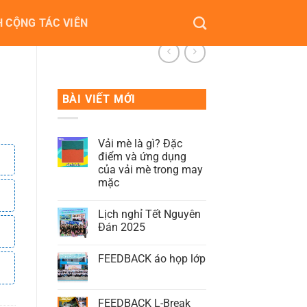
 CỘNG TÁC VIÊN
BÀI VIẾT MỚI
Vải mè là gì? Đặc
điểm và ứng dụng
của vải mè trong may
mặc
Lịch nghỉ Tết Nguyên
Đán 2025
FEEDBACK áo họp lớp
FEEDBACK L-Break