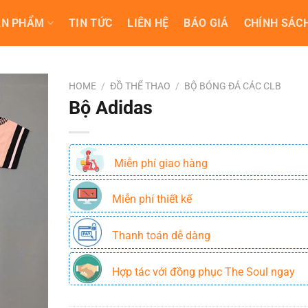
ẢN PHẨM
TIN TỨC
LIÊN HỆ
BÁO GIÁ
CHÍNH SÁCH
HOME
/
ĐỒ THỂ THAO
/
BỘ BÓNG ĐÁ CÁC CLB
Bộ Adidas
Miễn phí giao hàng
Miễn phí thiết kế
Thanh toán dễ dàng
Hợp tác với đồng phục The Soul ngay