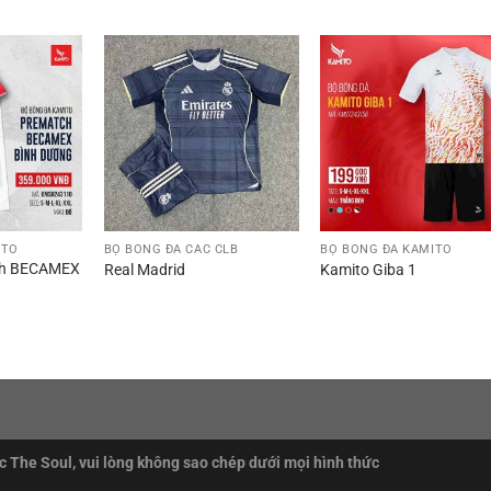
ITO
BỘ BÓNG ĐÁ CÁC CLB
BỘ BÓNG ĐÁ KAMITO
ch BECAMEX
Real Madrid
Kamito Giba 1
 The Soul, vui lòng không sao chép dưới mọi hình thức