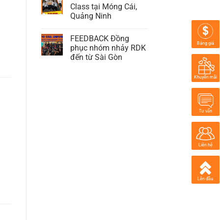
Class tại Móng Cái,
Quảng Ninh
FEEDBACK Đồng
Bảng giá
phục nhóm nhảy RDK
đến từ Sài Gòn
Khuyến mãi
Tư vấn
Liên hệ
Lên đầu