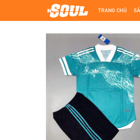
Bỏ
TRANG CHỦ
S
qua
nội
dung