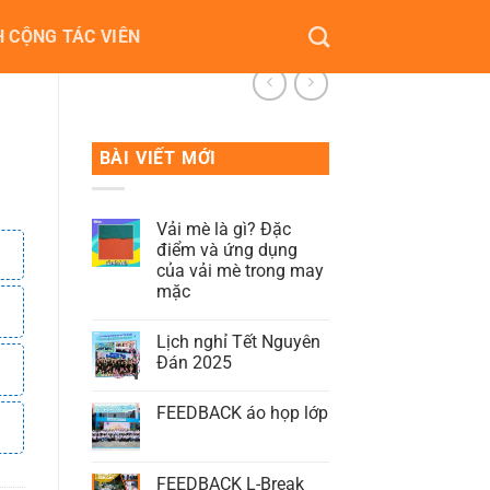
 CỘNG TÁC VIÊN
BÀI VIẾT MỚI
Vải mè là gì? Đặc
điểm và ứng dụng
của vải mè trong may
mặc
Lịch nghỉ Tết Nguyên
Đán 2025
FEEDBACK áo họp lớp
FEEDBACK L-Break