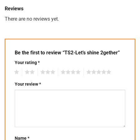
Reviews
There are no reviews yet.
Be the first to review “TS2-Let’s shine 2gether”
Your rating
*
1
2
3
4
5
Your review
*
Name
*