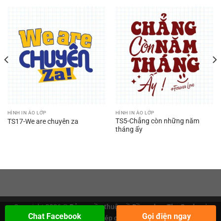
HÌNH IN ÁO LỚP
HÌNH IN ÁO LỚP
TS5-Chẳng còn những năm
TS17-We are chuyên za
tháng ấy
Copyright 2026 ©
Bản quyền thuộc về Đồng phục The Soul, vui
Chat Facebook
Gọi điện ngay
lòng không sao chép dưới mọi hình thức