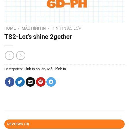
HOME
/
MẪU HÌNH IN
/
HÌNH IN ÁO LỚP
TS2-Let’s shine 2gether
Categories:
Hình in áo lớp
,
Mẫu hình in
REVIEWS (0)