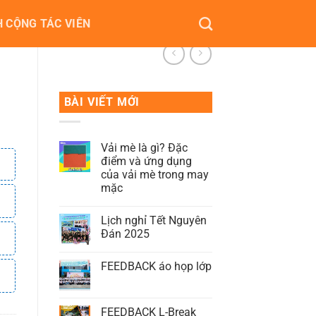
 CỘNG TÁC VIÊN
BÀI VIẾT MỚI
Vải mè là gì? Đặc
điểm và ứng dụng
của vải mè trong may
mặc
Lịch nghỉ Tết Nguyên
Đán 2025
FEEDBACK áo họp lớp
FEEDBACK L-Break