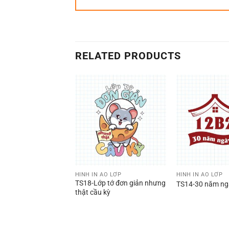
RELATED PRODUCTS
 ÁO LỚP
HÌNH IN ÁO LỚP
HÌNH IN ÁO LỚP
TS18-Lớp tớ đơn giản nhưng
s shine 2gether
TS14-30 năm ngà
thật cầu kỳ