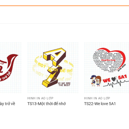
HÌNH IN ÁO LỚP
HÌNH IN ÁO LỚP
y trở về
TS13-Một thời để nhớ
TS22-We love 5A1