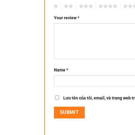
1
2
3
4
5
Your review
*
Name
*
Lưu tên của tôi, email, và trang web tr