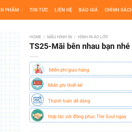
ẢN PHẨM
TIN TỨC
LIÊN HỆ
BÁO GIÁ
CHÍNH SÁCH
HOME
/
MẪU HÌNH IN
/
HÌNH IN ÁO LỚP
TS25-Mãi bên nhau bạn nhé
Miễn phí giao hàng
Miễn phí thiết kế
Thanh toán dễ dàng
Hợp tác với đồng phục The Soul ngay