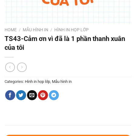
HOME
/
MẪU HÌNH IN
/
HÌNH IN HỌP LỚP
TS43-Cảm ơn vì đã là 1 phần thanh xuân
của tôi
Categories:
Hình in họp lớp
,
Mẫu hình in